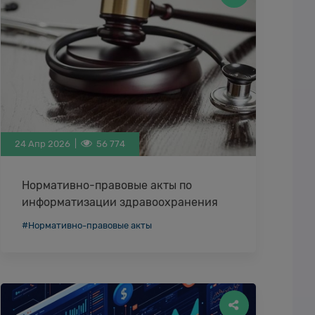
24 Апр 2026 |
56 774
Нормативно-правовые акты по
информатизации здравоохранения
Информатизация здравоохранения
#Нормативно-правовые акты
является одним из ключевых направлений
отраслевого развития. На уровне
Правительства и отраслевого регулятора в
лице Минздрава идет постоянная …