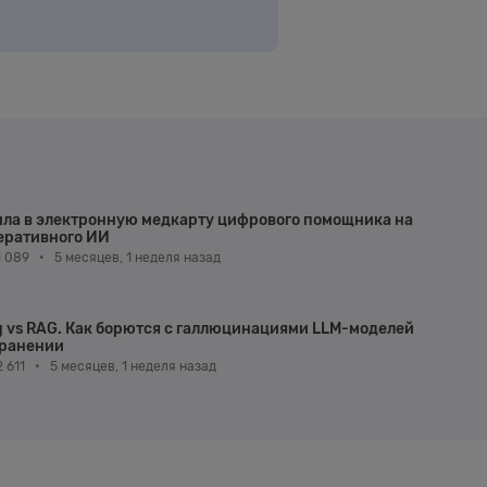
ила в электронную медкарту цифрового помощника на
еративного ИИ
1 089
•
5 месяцев, 1 неделя назад
g vs RAG. Как борются с галлюцинациями LLM-моделей
хранении
 611
•
5 месяцев, 1 неделя назад