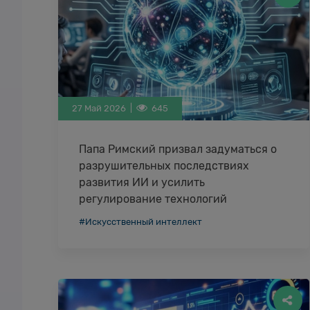
27 Май 2026 |
645
Папа Римский призвал задуматься о
разрушительных последствиях
развития ИИ и усилить
регулирование технологий
Папа Римский Лев XIV опубликовал 15 мая
#Искусственный интеллект
2026 г. один из важнейших для церкви
документов – энциклику (encyclical),
которую полностью …