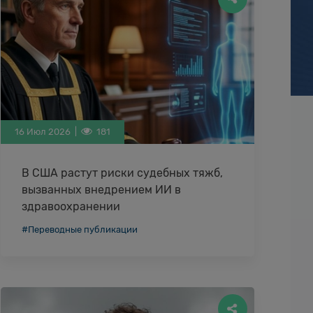
16 Июл 2026 |
181
В США растут риски судебных тяжб,
вызванных внедрением ИИ в
здравоохранении
Юридическая компания FBT Gibbons пришла
#Переводные публикации
к выводу, что риск оказаться в суде растет
для медицинских организаций по мере
более широкого …