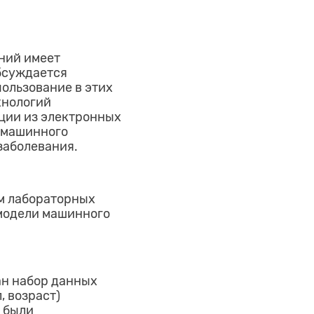
ний имеет
бсуждается
ользование в этих
хнологий
ции из электронных
 машинного
заболевания.
м лабораторных
 модели машинного
ан набор данных
 возраст)
 были