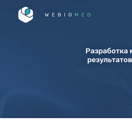
WEBIO
MED
Разработка 
результато