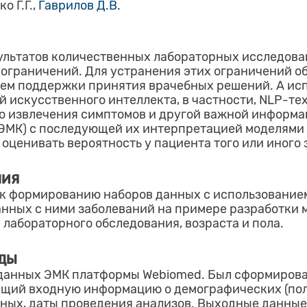
о Г.Г.,
Гаврилов Д.В.
ультатов количественных лабораторных исследова
 ограничений. Для устранения этих ограничений о
ем поддержки принятия врачебных решений. А исп
й искусственного интеллекта, в частности, NLP-те
о извлечения симптомов и другой важной информа
(ЭМК) с последующей их интерпретацией моделями
 оценивать вероятность у пациента того или иного 
НИЯ
 к формированию наборов данных с использование
анных с ними заболеваний на примере разработки
 лабораторного обследования, возраста и пола.
ОДЫ
 данных ЭМК платформы Webiomed. Был сформиров
щий входную информацию о демографических (пол,
ных, даты проведения анализов. Выходные данные