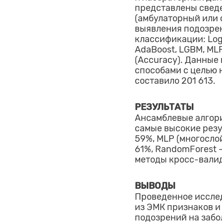
представлены свед
(амбулаторный или 
выявления подозре
классификации: Logi
AdaBoost, LGBM, ML
(Accuracy). Данные
способами с целью 
составило 201 613.
РЕЗУЛЬТАТЫ
Ансамблевые алгори
самые высокие резу
59%, MLP (многосло
61%, RandomForest 
методы кросс-валид
ВЫВОДЫ
Проведенное исслед
из ЭМК признаков и
подозрений на забо