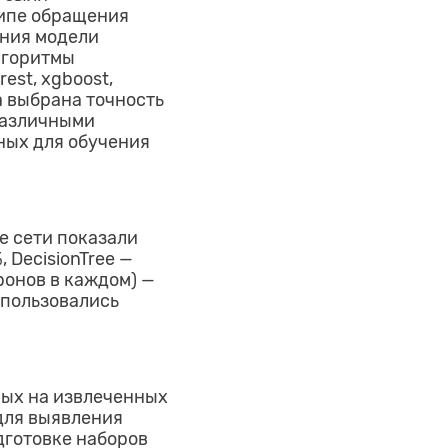
типе обращения
ания модели
лгоритмы
est, xgboost,
а выбрана точность
различными
ных для обучения
е сети показали
 DecisionTree —
ронов в каждом) —
спользовались
ных на извлеченных
для выявления
дготовке наборов