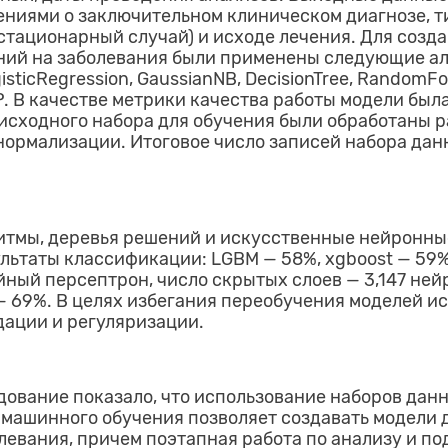
ениями о заключительном клиническом диагнозе, 
стационарный случай) и исходе лечения. Для созд
ний на заболевания были применены следующие а
sticRegression, GaussianNB, DecisionTree, RandomFor
P. В качестве метрики качества работы модели был
 исходного набора для обучения были обработаны 
нормализации. Итоговое число записей набора дан
тмы, деревья решений и искусственные нейронны
льтаты классификации: LGBM — 58%, xgboost — 59%,
йный персептрон, число скрытых слоев — 3,147 ней
— 69%. В целях избегания переобучения моделей и
ации и регуляризации.
ование показало, что использование наборов дан
 машинного обучения позволяет создавать модели 
левания, причем поэтапная работа по анализу и по