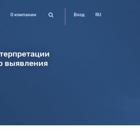
О компании
Вход
RU
нтерпретации
ю выявления