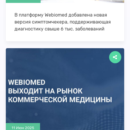
В платформу Webiomed добавлена новая
версия симптомчекера, поддерживающая
диагностику свыше 6 тыс. заболеваний
Компания К-Скай (разработчик платформы
Webiomed, резидент Фонда «Сколково»)
разработала модель глубокого машинного
обучения, позволяющую на основе анализа жалоб
и объективных …
11 Июн 2025