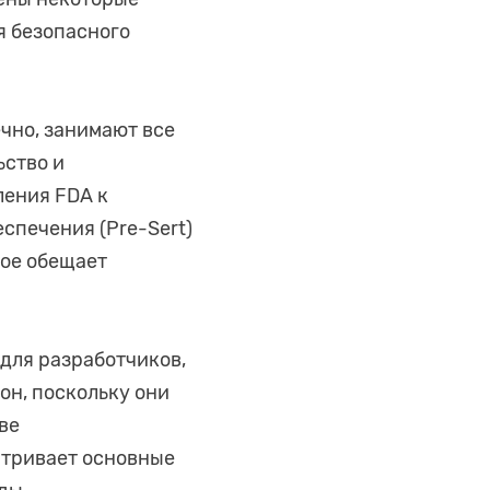
я безопасного
чно, занимают все
ьство и
ления FDA к
спечения (Pre-Sert)
рое обещает
для разработчиков,
он, поскольку они
ве
атривает основные