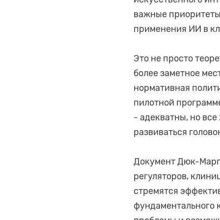
важные приоритеты 
применения ИИ в кл
Это не просто теор
более заметное мес
нормативная политик
пилотной программе
- адекватны, но вс
развиваться голов
Документ Дюк-Марго
регуляторов, клини
стремятся эффектив
фундаментального к