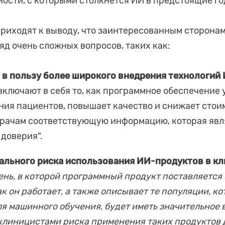
ости, с которыми столкнется ИИ в предстоящие го
риходят к выводу, что заинтересованным сторона
яд очень сложных вопросов, таких как:
 в пользу более широкого внедрения технологий
включают в себя то, как программное обеспечение
ния пациентов, повышает качество и снижает стоим
рачам соответствующую информацию, которая явля
доверия”.
ального риска использования ИИ-продуктов в к
ень, в которой программный продукт поставляется
к он работает, а также описывает те популяции, к
я машинного обучения, будет иметь значительное 
клиницистами риска применения таких продуктов д