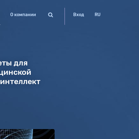
О компании
Вход
RU
еты для
ицинской
 интеллект