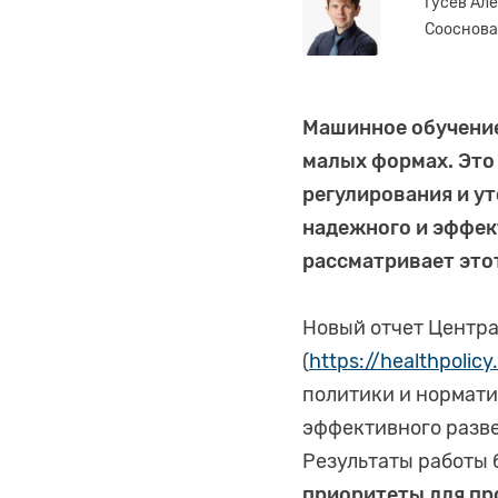
Гусев Але
Сооснова
Машинное обучение
малых формах. Это
регулирования и у
надежного и эффек
рассматривает это
Новый отчет Центр
(
https://healthpolic
политики и нормати
эффективного разве
Результаты работы 
приоритеты для пр