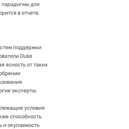
 парадигмы для
ворится в отчете.
истем поддержки
ователи Duke
я ясность от таких
добрении
ьзования
огие эксперты.
адлежащие условия
кже способность
ь и окупаемость