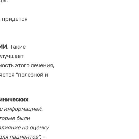
ды.
м придется
 ИИ
. Такие
 улучшает
ость этого лечения,
ется “полезной и
линических
 с информацией,
оторые были
влияние на оценку
ля пациентов”, -