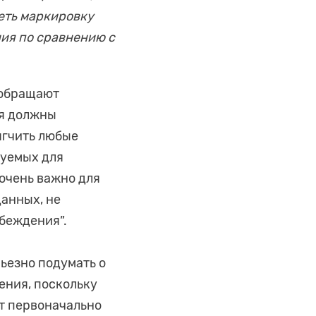
еть маркировку
ия по сравнению с
 обращают
ия должны
ягчить любые
зуемых для
очень важно для
данных, не
беждения”.
рьезно подумать о
ния, поскольку
т первоначально