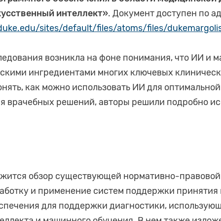
кусственный интеллект»
. Документ доступен по а
.duke.edu/sites/default/files/atoms/files/dukemargol
едования возникла на фоне понимания, что ИИ и 
скими ингредиентами многих ключевых клиническ
понять, как можно использовать ИИ для оптимальной
я врачебных решений, авторы решили подробно ис
ржится обзор существующей нормативно-правовой
аботку и применение систем поддержки принятия
еспечения для поддержки диагностики, использую
еллекта и машинного обучения. В нем также изло