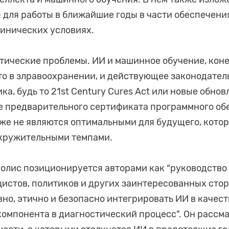
для работы в ближайшие годы в части обеспечени
инических условиях.
етические проблемы. ИИ и машинное обучение, коне
то в злравоохранении, и действующее законодател
а, будь то 21st Century Cures Act или новые обнов
 предварительного сертификата программного обе
е же не являются оптимальными для будущего, кото
окружительными темпами.
лис позиционируется авторами как “руководство 
цистов, политиков и других заинтересованных стор
но, этично и безопасно интегрировать ИИ в качест
омпонента в диагностический процесс”. Он рассм