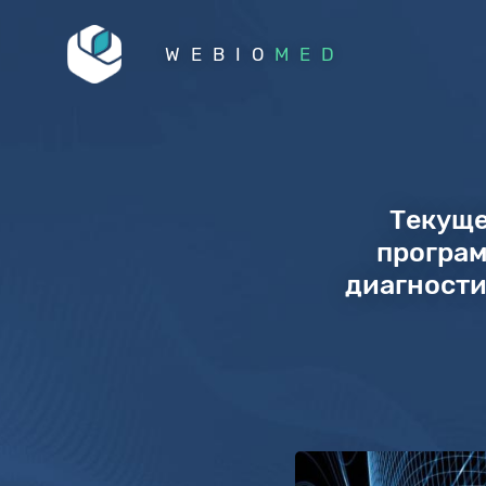
WEBIO
MED
Текуще
програм
диагности