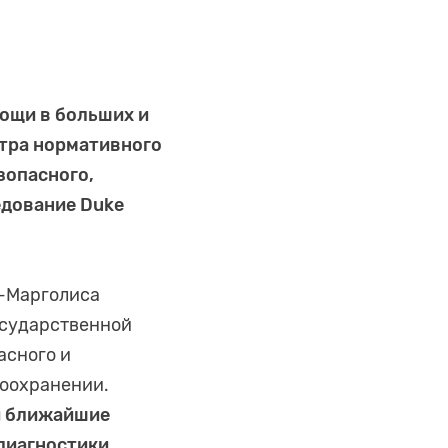
ощи в больших и
отра нормативного
зопасного,
едование Duke
а-Марголиса
осударственной
асного и
воохранении.
и ближайшие
диагностики,