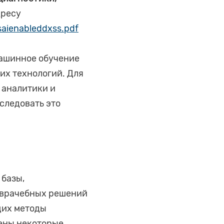
дресу
isaienableddxss.pdf
машинное обучение
их технологий. Для
 аналитики и
следовать это
 базы,
 врачебных решений
щих методы
жены некоторые