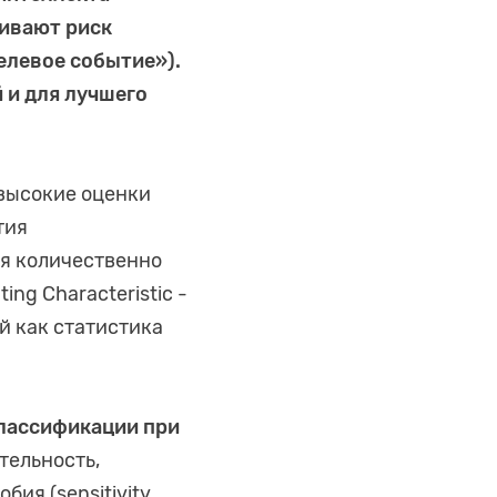
ивают риск
елевое событие»).
 и для лучшего
 высокие оценки
тия
ия количественно
ng Characteristic -
й как статистика
лассификации при
ительность,
я (sensitivity,