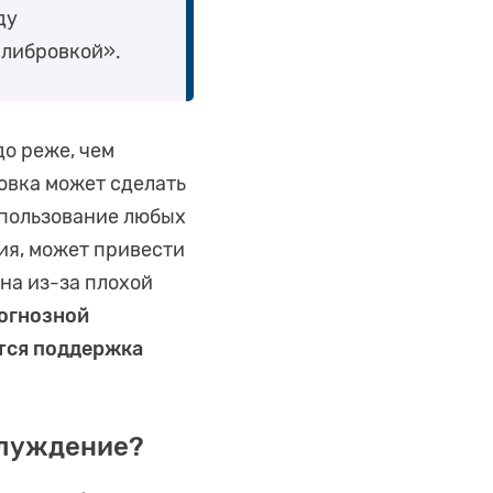
ду
алибровкой».
о реже, чем
овка может сделать
спользование любых
ия, может привести
на из-за плохой
огнозной
ется поддержка
блуждение?