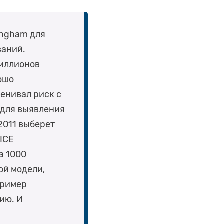
ingham для
ваний.
миллионов
ошо
ценивал риск с
 для выявления
2011 выберет
NICE
а 1000
ой модели,
пример
ию. И