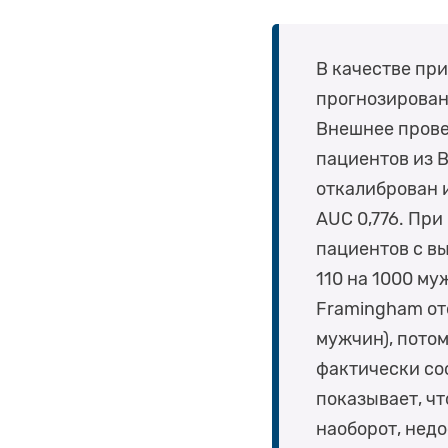
В качестве пр
прогнозирован
Внешнее прове
пациентов из 
откалиброван и
AUC 0,776. Пр
пациентов с в
110 на 1000 му
Framingham ото
мужчин), пото
фактически со
показывает, ч
наоборот, недо