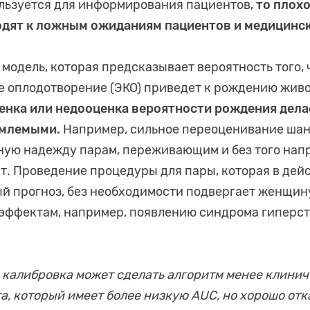
льзуется для информирования пациентов,
то плох
одят к ложным ожиданиям пациентов и медицинс
 модель, которая предсказывает вероятность того, 
 оплодотворение (ЭКО) приведет к рождению живог
енка или недооценка вероятности рождения дел
емлемыми.
Например, сильное переоценивание ша
ную надежду парам, переживающим и без того на
. Проведение процедуры для пары, которая в дей
ый прогноз, без необходимости подвергает женщи
эффектам, например, появлению синдрома гиперс
 калибровка может сделать алгоритм менее клинич
а, который имеет более низкую AUC, но хорошо отк