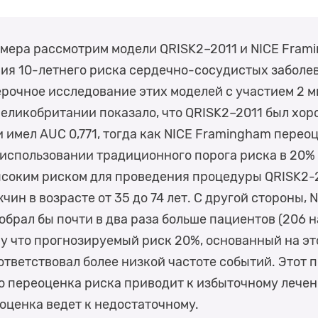
имера рассмотрим модели QRISK2–2011 и NICE Fram
ия 10-летнего риска сердечно-сосудистых заболе
рочное исследование этих моделей с участием 2 
Великобритании показало, что QRISK2–2011 был хор
 имел AUC 0,771, тогда как NICE Framingham перео
и использовании традиционного порога риска в 20%
ысоким риском для проведения процедуры QRISK2-
жчин в возрасте от 35 до 74 лет. С другой стороны, 
брал бы почти в два раза больше пациентов (206 н
му что прогнозируемый риск 20%, основанный на эт
ответствовал более низкой частоте событий. Этот 
то переоценка риска приводит к избыточному лечен
оценка ведет к недостаточному.