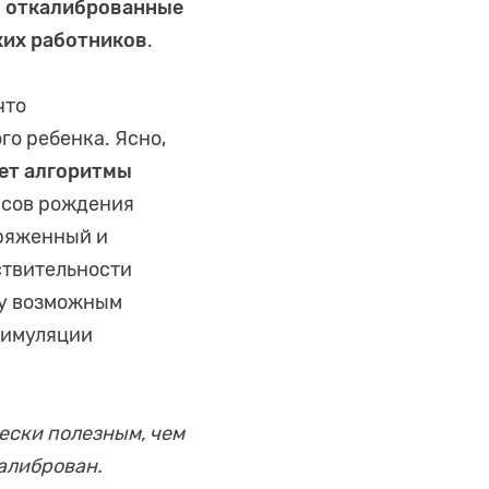
о откалиброванные
ких работников
.
что
о ребенка. Ясно,
ает алгоритмы
нсов рождения
пряженный и
ствительности
ну возможным
тимуляции
ески полезным, чем
алиброван.