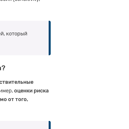
й, который
а?
йствительные
ример,
оценки риска
мо от того,