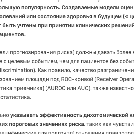
ольшую популярность. Создаваемые модели оцен
олеваний или состояние здоровья в будущем (« ц
т быть учтены при принятии клинических решений
ациентов.
ели прогнозирования риска) должны давать более
в с целевым событием, чем для пациентов без собы
iscrimination). Как правило, качество разграничен
ованием площади под ROC-кривой (Receiver Operati
тика приемника) (AUROC или AUC), также известно
-статистика.
льно
указывать эффективность дихотомической к
ких пороговых значениях риска
, таких как чувств
пецифические для подгрупп) отношения правдоподоби