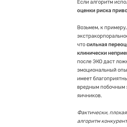
Если алгоритм испо
оценки риска прив
Возьмем, к примеру,
экстракорпоральное
что
сильная переоц
клинически непри
после ЭКО даст лож
эмоциональный опыт
имеет благоприятн
вредным побочным 
яичников.
Фактически, плохая
алгоритм конкурент