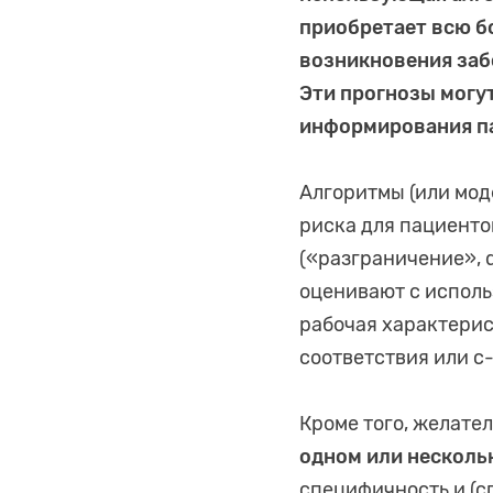
приобретает всю б
возникновения заб
Эти прогнозы могу
информирования п
Алгоритмы (или мод
риска для пациенто
(«разграничение», d
оценивают с использ
рабочая характерис
соответствия или c
Кроме того, желате
одном или несколь
специфичность и (с