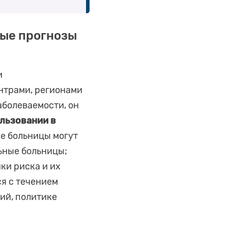
ные прогнозы
и
нтрами, регионами
аболеваемости, он
льзовании в
ие больницы могут
ьные больницы;
ки риска и их
я с течением
ий, политике