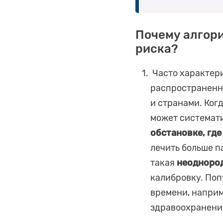
Почему алгор
риска?
Часто характери
распространенн
и странами. Ког
может системат
обстановке, гд
лечить больше п
такая
неоднород
калибровку. Поп
времени, наприм
здравоохранения