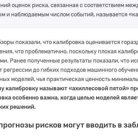
ений оценок риска, связанная с соответствием меж
м и наблюдаемым числом событий, называется «к
зоры показали, что калибровка оценивается горазд
ения, что проблематично, поскольку плохая калибр
и. Ранее полученные результаты показали, что и
от регрессии до гибких подходов машинного обучен
ных моделей, чья практическая ценность минималь
у калибровку называют «ахиллесовой пятой» пр
овка особенно важна, когда целью моделей явля
ких решений.
прогнозы рисков могут вводить в за