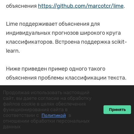
объяснения
https://github.com/marcotcr/lime
.
Lime поддерживает объяснения для
индивидуальных прогнозов широкого круга
классификаторов. Встроена поддержка scikit-
learn.
Ниже приведен пример одного такого
объяснения проблемы классификации текста.
Продолжая использовать настоящий
Вывод LIME представляет собой список
сайт, вы даете согласие на обработку
файлов cookie в целях обеспечения
объяснений, отражающих вклад каждой
функционирования сайта в
Принять
функции в прогноз выборки данных. Это
соответствии с
в
Политикой
отношении обработки персональных
обеспечивает локальную
данных
интерпретируемость, а также позволяет